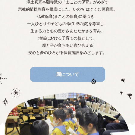
浄土真宗本願寺派の「まことの保育」がめざす
宗教的情操教育を根底にした、いのち はぐくむ保育園。
仏教保育(まことの保育)に基づき、
一人ひとりの子どもの命(生成の姿)を尊重し、
生きる力と心の豊かさあたたかさを育み、
地域における子育ての核として、
親と子が育ちあい喜び合える
安心と夢のひろがる保育施設をめざします。
園について