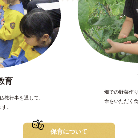
教育
畑での野菜作
仏教行事を通して、
命をいただく
ます。
保育について