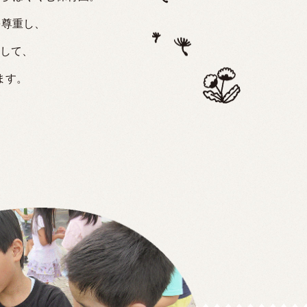
を尊重し、
して、
ます。