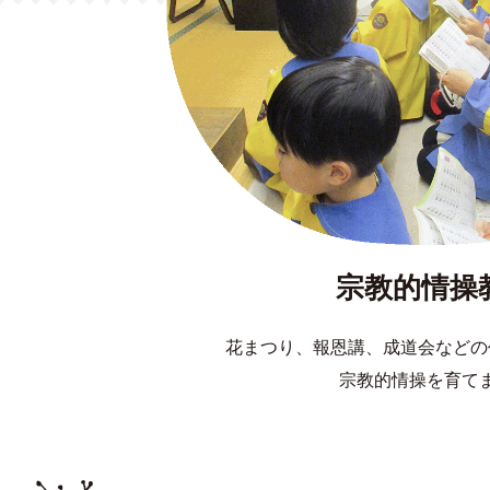
宗教的情操
花まつり、報恩講、成道会などの
宗教的情操を育て