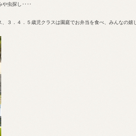
みや虫探し‥‥
ラス、３．４．５歳児クラスは園庭でお弁当を食べ、みんなの嬉