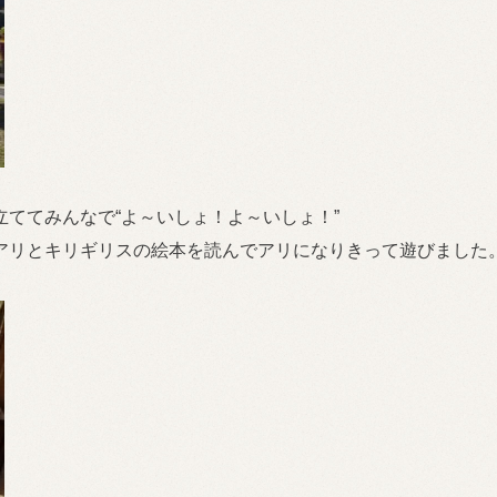
ててみんなで“よ～いしょ！よ～いしょ！”
アリとキリギリスの絵本を読んでアリになりきって遊びました